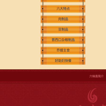
六大特点
肉制品
豆制品
晋西口杂粮制品
乔嫂主食
好助妇快餐
六味斋简介