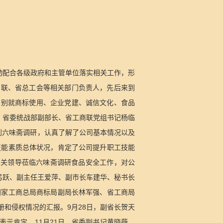
主动配合各级政府和主管单位落实相关工作，形
商联、省总工会等相关部门负责人，先后来到
分别就商标使用、企业党建、诚信文化、食品
，省委统战部副部长、省工商联党组书记杨临
到六味斋调研，认真了解了公司基本情况以及
技能素质总体状况，肯定了公司提升职工技能
有关领导莅临六味斋调研食品安全工作，对公
弓跃、副主任王爱萍、副市长车建华、秘书长
国家工商总局商标局副局长林军强、省工商局
和侵权情况的汇报。9月28日，副省长贺天
示肯定。11月21日，省委副书记黄晓薇、