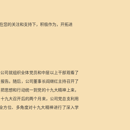
斋在您的关注和支持下，积极作为，开拓进
，公司就组织全体党员和中层以上干部观看了
的报告。随后，公司董事长阎继红主持召开了
正把思想和行动统一到党的十九大精神上来，
。十九大召开后的两个月来，公司党总支利用
全方位、多角度对十九大精神进行了深入学