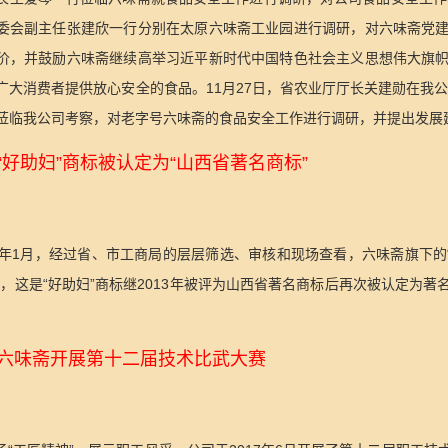
委会副主任张建欣一行分别在太原六味斋工业园进行调研，对六味斋党
价，并鼓励六味斋继续高举习近平新时代中国特色社会主义思想伟大旗
广大消费者提供放心安全的食品。11月27日，省农业厅厅长关建勋在我公
莅临我公司考察，对老字号六味斋的食品安全工作进行调研，并提出发展
. “好助妇”商标被认定为“山西省著名商标”
17年1月，经过省、市工商局的层层筛选、审核和现场查看，六味斋旗下的
”，这是“好助妇”商标继2013年被评为山西省著名商标后再次被认定为
. 六味斋开展第十二届技术比武大赛