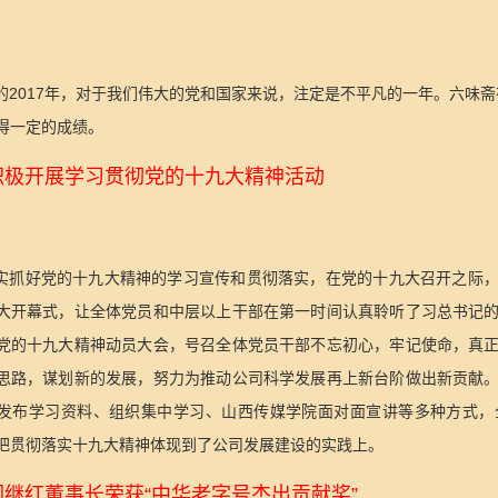
的2017年，对于我们伟大的党和国家来说，注定是不平凡的一年。六味
得一定的成绩。
 积极开展学习贯彻党的十九大精神活动
实抓好党的十九大精神的学习宣传和贯彻落实，在党的十九大召开之际
大开幕式，让全体党员和中层以上干部在第一时间认真聆听了习总书记
党的十九大精神动员大会，号召全体党员干部不忘初心，牢记使命，真
思路，谋划新的发展，努力为推动公司科学发展再上新台阶做出新贡献
发布学习资料、组织集中学习、山西传媒学院面对面宣讲等多种方式，
把贯彻落实十九大精神体现到了公司发展建设的实践上。
 阎继红董事长荣获“中华老字号杰出贡献奖”