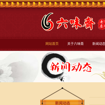
网站首页
关于六味斋
新闻动
新闻动态