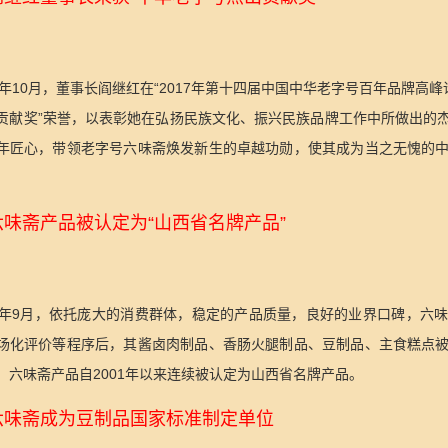
17年10月，董事长阎继红在“2017年第十四届中国中华老字号百年品牌高
贡献奖”荣誉，以表彰她在弘扬民族文化、振兴民族品牌工作中所做出的
年匠心，带领老字号六味斋焕发新生的卓越功勋，使其成为当之无愧的
 六味斋产品被认定为“山西省名牌产品”
17年9月，依托庞大的消费群体，稳定的产品质量，良好的业界口碑，六
场化评价等程序后，其酱卤肉制品、香肠火腿制品、豆制品、主食糕点
。六味斋产品自2001年以来连续被认定为山西省名牌产品。
 六味斋成为豆制品国家标准制定单位