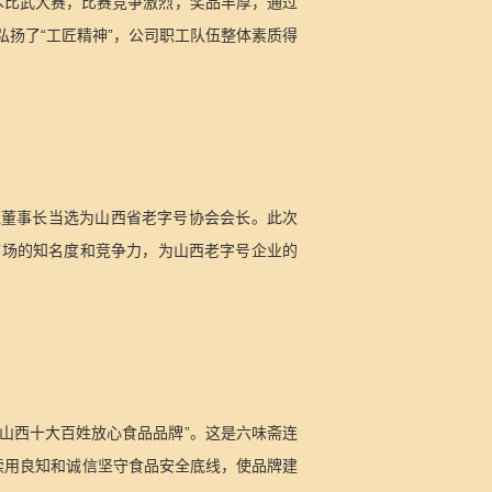
技术比武大赛，比赛竞争激烈，奖品丰厚，通过
扬了“工匠精神”，公司职工队伍整体素质得
继红董事长当选为山西省老字号协会会长。此次
市场的知名度和竞争力，为山西老字号企业的
17山西十大百姓放心食品品牌”。这是六味斋连
续用良知和诚信坚守食品安全底线，使品牌建