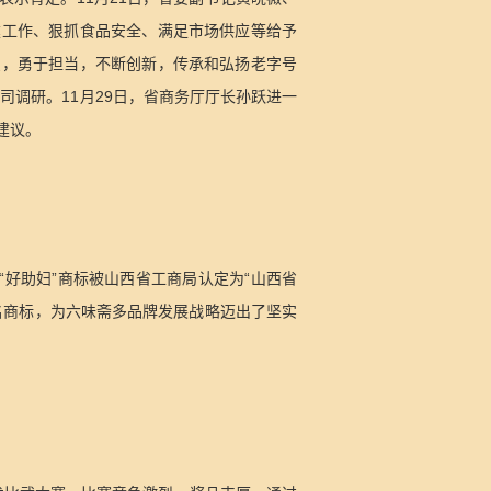
建工作、狠抓食品安全、满足市场供应等给予
帜，勇于担当，不断创新，传承和弘扬老字号
司调研。11月29日，省商务厅厅长孙跃进一
建议。
“好助妇”商标被山西省工商局认定为“山西省
著名商标，为六味斋多品牌发展战略迈出了坚实