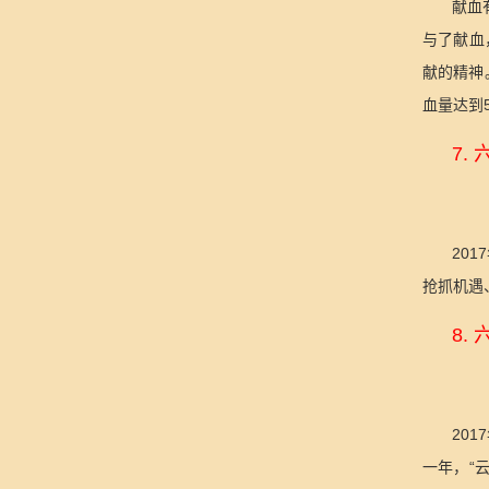
献血
与了献血
献的精神
血量达到
7.
20
抢抓机遇
8.
20
一年，“