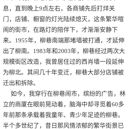
息，直到晚上9点左右，各商铺先后打烊关
门，店铺、橱窗的灯光陆续熄灭，这条繁华喧
闹的街市，在路灯的陪伴下，才渐渐安静下
来。1955年，柳巷南端那堵墙被打通，才延伸
出了柳南。1983年和2003年，柳巷经过两次大
规模街区改造，我曾居住过的西肖墙一段延伸
为柳北。其间几十年变迁，柳巷大部分店铺被
迁出和拆除。
如今，我穿行在柳巷闹市，缤纷的广告，林
立的商厦在眼前晃动着，脑海中却寻觅着60多
年前那条承载着我童年、青少年足迹的柳巷。
半个多世纪了，昔日那风情浓郁的繁华街景已