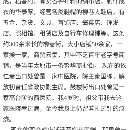
成，稻香村，有卖各种布料的绸布店，制作成
衣的华泰厚，经营各类鞋帽的柳巷大鞋店，有
五金、杂货、文具、首饰店、酱菜店、理发
店、照相馆、租赁店及自行车修理铺等。这条
约300余米长的柳巷街，大小店铺50余家，一
家挨一家，商贾云集，其中不乏百年老字号商
铺，是当年太原市一条繁华商业街。 现在的依
仁巷出口处曾是一家中医院，院主秦国栋，解
放初曾任省政协副主席。鼓楼街出口处曾是一
家高台阶的西医院。我4岁时，祖父带我去这
家医院看过病，至今我身上仍留着扎过针的痕
迹。